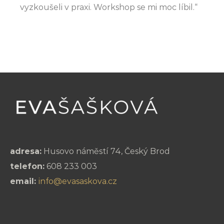
vyzkoušeli v praxi. Workshop se mi moc líbil.“
adresa:
Husovo náměstí 74, Český Brod
telefon:
608 233 003
email:
info@evasaskova.cz